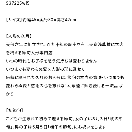
S37225w15
【サイズ】約幅45×奥行30×高さ42cm
【人形の久月】
天保六年に創立され、百九十年の歴史を有し東京浅草橋に本店
を構える節句人形専門店
いつの時代もお子様を想う気持ちは変わりません
いつまでも変わらぬ愛を人形の形に乗せて
伝統に彩られた久月のお人形は、節句の本当の意味・いつまでも
変わらぬ愛と感謝の心を忘れない、永遠に輝き続ける一流品ば
かり
【初節句】
こどもが生まれて初めて迎える節句。女の子は３月３日「桃の節
句」、男の子は５月５日「端午の節句」にお祝いをします