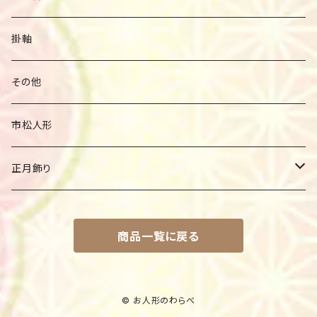
大将飾り
ルミナス
ロウソク
掛軸
木目込み大将飾り
家紋入り盆提灯
その他
市松人形
正月飾り
羽子板
商品一覧に戻る
破魔弓
© お人形のわらべ