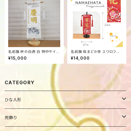
名前旗 絆の白虎 白 特中サイズ
名前旗 桜まどか赤 スワロフス
46 金刺繍 端午の節句 男の子
キー付き 小サイズ39 金刺繍 桃
¥15,000
¥14,000
の節句 女の子
CATEGORY
ひな人形
ひな人形ケース飾り
兜飾り