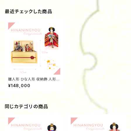
最近チェックした商品
雛人形 ひな人形 収納飾 人形の
久月 親王飾り 飯塚作 白木梅水
¥148,000
引調 S37225w15
同じカテゴリの商品