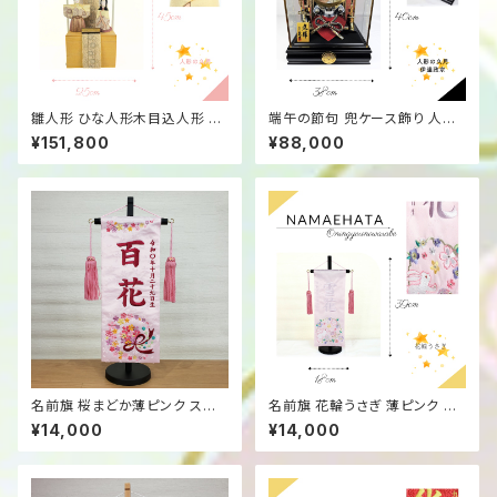
雛人形 ひな人形木目込人形 人
端午の節句 兜ケース飾り 人形
形の久月 親王 立雛収納 紫苑雛
の久月 伊達政宗 龍彫金 K5171
¥151,800
¥88,000
IS192616
0313
名前旗 桜まどか薄ピンク スワ
名前旗 花輪うさぎ 薄ピンク 藤
ロフスキー付き 小サイズ39 ロ
色刺繍 小サイズ39cm
¥14,000
¥14,000
ーズ刺繍 桃の節句 女の子