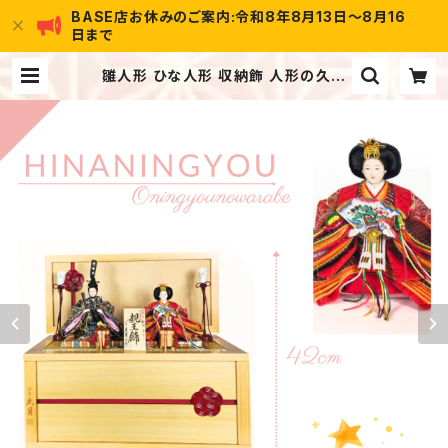
BASE店お休みのご案内:令和8年8月13日～8月16
日まで
雛人形 ひな人形 収納飾 人形の久月
親王飾り 飯塚作 白木梅水引調 S372
25w15 | お人形のわらべ