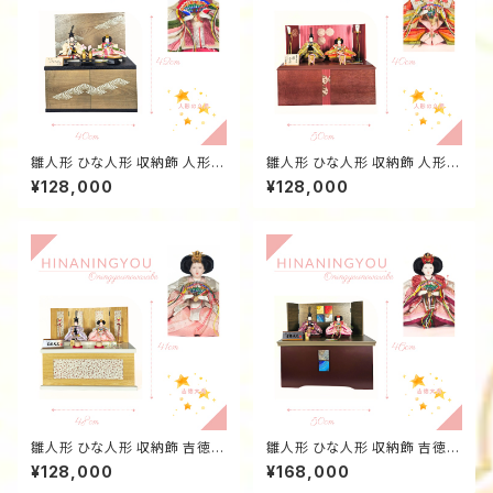
雛人形 ひな人形 収納飾 人形の
雛人形 ひな人形 収納飾 人形の
久月 親王飾り 墨色前引戸 S37
久月 親王飾り ワインレッドマッ
¥128,000
¥128,000
228w15
ト 三曲屏風 S37241w15
雛人形 ひな人形 収納飾 吉徳大
雛人形 ひな人形 収納飾 吉徳大
光 親王飾り 白木唐草金彩四曲
光 親王飾り 金銀砂子 ブラウン
¥128,000
¥168,000
屏風 60544315
60543015