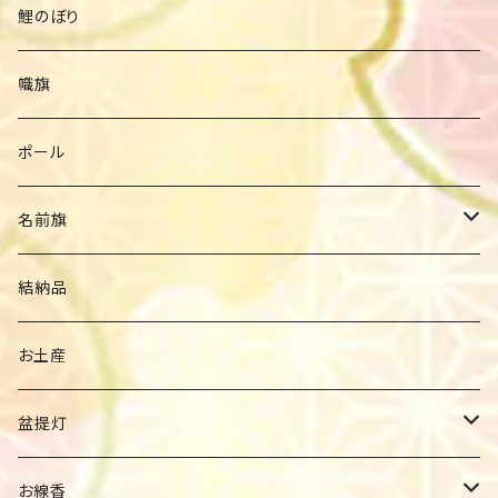
ひな人形収納飾り
兜ケース飾り
鯉のぼり
ひな人形親王平飾り
兜収納飾り
幟旗
間口50cm以下
ひな人形木目込み人形
兜平飾り
ポール
間口60cm以下
ひな人形収納三段飾り
兜着用収納飾り
名前旗
間口70cm以下
ひな人形三段飾り
木目込み兜飾
女の子
結納品
間口80cm以下
ひな人形立ち姿
木目込み鎧飾り
男の子
お土産
ひな人形五人飾り
鎧平飾り
盆提灯
鎧収納飾り
インテリア
お線香