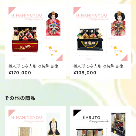
雛人形 ひな人形 収納飾 吉徳大
雛人形 ひな人形 収納飾 吉徳大
光 五人飾り 朱塗り桜雪輪金彩
光 親王飾り 黒塗四曲屏風 柳 6
¥170,000
¥108,000
60683015
0584915
その他の商品