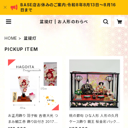
BASE店お休みのご案内:令和8年8月13日～8月16
日まで
盆提灯 | お人形のわらべ
HOME
盆提灯
PICKUP ITEM
お正月飾り 羽子板 吉徳大光 つ
桃の節句 ひな人形 人形の久月
まみ細工赤 飾り台付き 20170
ケース飾り 親王 桜金彩バック
014
黒塗桜金彩枠 オルゴール付き 6