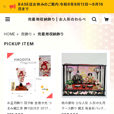
BASE店お休みのご案内:令和8年8月13日～8月16
日まで
兜着用収納飾り | お人形のわらべ
HOME
兜飾り
兜着用収納飾り
PICKUP ITEM
お正月飾り 羽子板 吉徳大光 つ
桃の節句 ひな人形 人形の久月
まみ細工赤 飾り台付き 20170
ケース飾り 親王 桜金彩バック
014
黒塗桜金彩枠 オルゴール付き 6