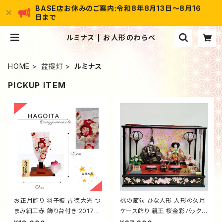
BASE店お休みのご案内:令和8年8月13日～8月16
日まで
ルミナス | お人形のわらべ
HOME
盆提灯
ルミナス
PICKUP ITEM
お正月飾り 羽子板 吉徳大光 つ
桃の節句 ひな人形 人形の久月
まみ細工赤 飾り台付き 20170
ケース飾り 親王 桜金彩バック
014
黒塗桜金彩枠 オルゴール付き 6